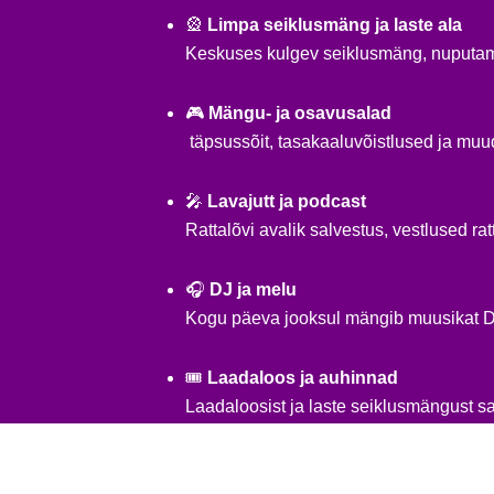
🎡
Limpa seiklusmäng ja laste ala
Keskuses kulgev seiklusmäng, nuputami
🎮
Mängu- ja osavusalad
täpsussõit, tasakaaluvõistlused ja muu
🎤
Lavajutt ja podcast
Rattalõvi avalik salvestus, vestlused ra
🎧
DJ ja melu
Kogu päeva jooksul mängib muusikat DJ
🎟
Laadaloos ja auhinnad
Laadaloosist ja laste seiklusmängust sa