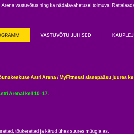
 Arena vastuvõtus ning ka nädalavahetusel toimuval Rattalaadal
OGRAMM
VASTUVÕTU JUHISED
KAUPLEJ
õunakeskuse Astri Arena / MyFitnessi sissepääsu juures kel
ri Arenal kell 10–17.
surattad, tõukerattad ja kärud ühes suures müügialas.