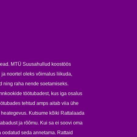
lt head. MTÜ Suusahullud koostöös
l ja noortel oleks võimalus liikuda,
id ning raha nende soetamiseks.
annkookide töötubadest, kus iga osalus
 töötubades tehtud amps aitab viia ühe
a heategevus. Kutsume kõiki Rattalaada
svabadust ja rõõmu. Kui sa ei soovi oma
ga oodatud seda annetama. Rattaid