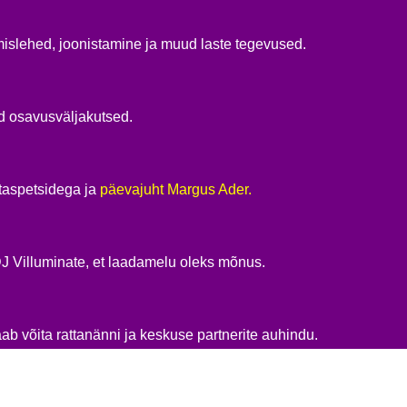
slehed, joonistamine ja muud laste tegevused.
d osavusväljakutsed.
ttaspetsidega ja
päevajuht Margus Ader.
 Villuminate, et laadamelu oleks mõnus.
ab võita rattanänni ja keskuse partnerite auhindu.