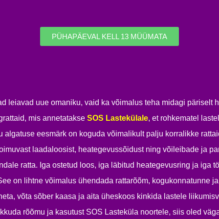
PÜHAPÄEVAL KELL 13 MÜÜMATA
attad leiavad uue omaniku, vaid ka võimalus teha midagi pärise
rattaid, mis annetatakse
SOS Lastekülale
, et rohkematel laste
 algatuse eesmärk on koguda võimalikult palju korralikke ratta
toimuvast laadaloosist, heategevussõidust ning võileibade ja p
ndale ratta. Iga ostetud loos, iga läbitud heategevusring ja iga
e. See on lihtne võimalus ühendada rattarõõm, kogukonnatunne j
neta, võta sõber kaasa ja aita üheskoos kinkida lastele liikumi
pakkuda rõõmu ja kasutust SOS Lasteküla noortele, siis oled vä