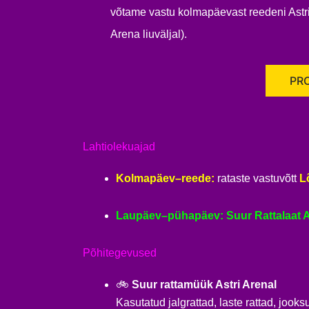
võtame vastu kolmapäevast reedeni Astri
Arena liuväljal).
PR
Lahtiolekuajad
Kolmapäev–reede:
rataste vastuvõtt
L
Laupäev–pühapäev: Suur Rattalaat Ast
Põhitegevused
🚲
Suur rattamüük Astri Arenal
Kasutatud jalgrattad, laste rattad, jook