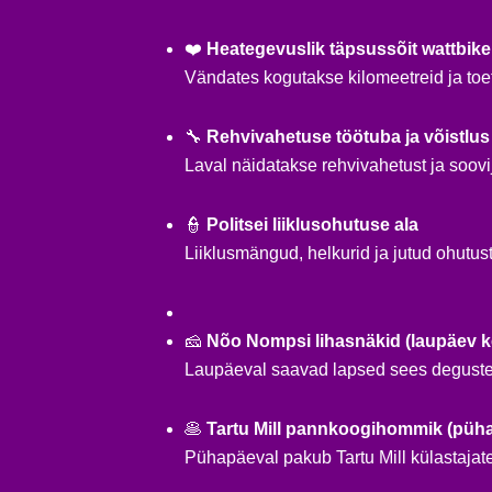
❤️
Heategevuslik täpsussõit wattbike’
Vändates kogutakse kilomeetreid ja toe
🔧
Rehvivahetuse töötuba ja võistlus
Laval näidatakse rehvivahetust ja soovi
👮
Politsei liiklusohutuse ala
Liiklusmängud, helkurid ja jutud ohutust 
🧀
Nõo Nompsi lihasnäkid (laupäev ke
Laupäeval saavad lapsed sees degust
🥞
Tartu Mill pannkoogihommik (püh
Pühapäeval pakub Tartu Mill külastajat