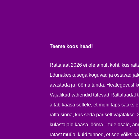
Teeme koos head!
Rattalaat 2026 ei ole ainult koht, kus r
Lõunakeskusega koguvad ja ostavad jalg
avastada ja rõõmu tunda. Heategevusliku
Vajalikud vahendid tulevad Rattalaadal 
aitab kaasa sellele, et mõni laps saaks e
ratta sinna, kus seda päriselt vajataks
külastajaid kaasa lööma – tule osale, an
ratast müüa, kuid tunned, et see võiks 