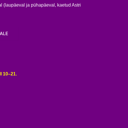
 (laupäeval ja pühapäeval, kaetud Astri
ALE
l 10–21.