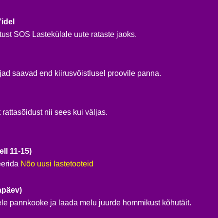
idel
tust SOS Lastekülale uute rataste jaoks.
jad saavad end kiirusvõistlusel proovile panna.
rattasõidust nii sees kui väljas.
ll 11-15)
eerida
Nõo uusi lastetooteid
apäev)
ele pannkooke ja laada melu juurde hommikust kõhutäit.